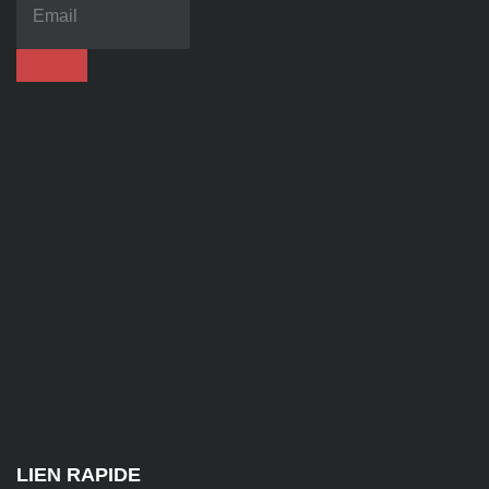
70
86
92
contact@alise-
ssi.fr
81
Chem.
des
Platières,
38670
Chasse-
sur-
Rhône
LIEN RAPIDE