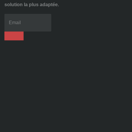
solution la plus adaptée.
04
72
70
86
92
contact@alise-
ssi.fr
81
Chem.
des
Platières,
38670
Chasse-