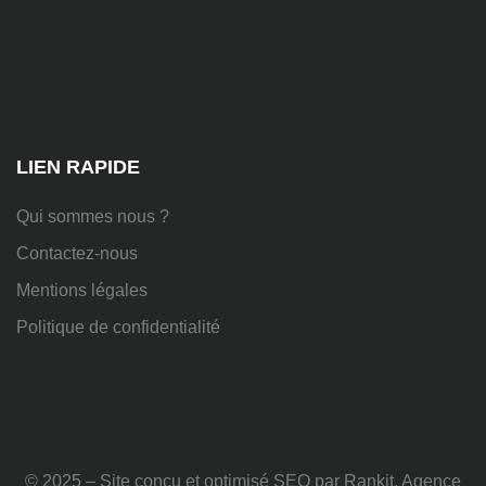
Chem.
des
Platières,
38670
Chasse-
sur-
Rhône
LIEN RAPIDE
Qui sommes nous ?
Contactez-nous
Mentions légales
Politique de confidentialité
© 2025 – Site conçu et optimisé SEO par Rankit, Agence