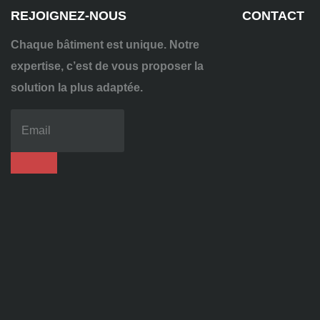
REJOIGNEZ-NOUS
CONTACT
Chaque bâtiment est unique. Notre
expertise, c’est de vous proposer la
solution la plus adaptée.
04
72
70
86
92
contact@alise-
ssi.fr
81